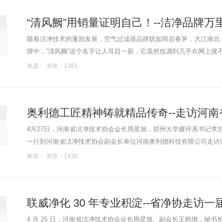
“清风阙”用销量证明自己！--洁净品牌万
随着洁净技术的蓬勃发展，空气过滤器品牌犹如雨后春笋，大江南北
牌中，“清风阙”这个名字让人耳目一新，它虽然低调到几乎在网上搜
两个多亿，这个销量不得不让人刮目相看。4月27日，河南省洁净技术协会
来源： 浏览：1361
奥利德工匠精神铸就精品传奇--走访河南省
4月27日，河南省洁净技术协会会长周星旭，郑州大学建环系书记李
一行到河南省洁净技术协会副会长单位河南奥利德科技有限公司走访
总经理王帅增予以热情接待！河南奥利德科技有限公司是河南省洁净技术协
来源： 浏览：1435
联威净化 30 年专业积淀--省净协走访
4 月 25 日，河南省洁净技术协会会长周星旭、副会长王帅增，秘