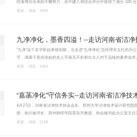
经海博尔全体的不懈努力，在中建八局综合评分中获得了满分 100
工管理方面，海博尔展现出了高度的专业性和严谨性，确保了施工过程的高
来源： 浏览：1890
九净净化，墨香四溢！--走访河南省洁净技
“九净”这个名字听起来很别致，当走进“九净净化”总经理宋玉红的办
字，满屋子悬挂张贴的名人字画无不折射出主人对于品味的素养追求。 4月27日，河南省洁净技术协会会长、郑州大学洁净技术设计
院院长周星旭携副会长王帅增，秘书长、郑州大学建环系书记李洪欣教授..
来源： 浏览：1984
“嘉菡净化”守信务实--走访河南省洁净技术
4月27日，河南省洁净技术协会会长、郑州大学洁净技术设计研究院
授，执行秘书长、郑州财经学院雷东升教授，协会秘书处办公室主任
嘉菡净化科技有限公司走访调研。协会豫南办事处副主任、河南嘉菡净化科
来源： 浏览：2189