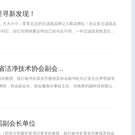
里寻新发现！
，大大小小，零零总总的过滤器品牌让人眼花缭乱！在众多过滤器品
不到它，但它却用销量证明自己的与众不同，一年过滤器居然卖出了
会长......
洁净技术协会副会...
洪欣教授、执行秘书长雷东升教授及协会秘书处办公室主任罗明迪等
调研，协会副会长、协会豫南办事处主任、河南奥利德科技有限公司
会副会长单位......
一届副会长单位
书长（郑州大学建环系书记李洪欣教授、执行秘书长雷东升教授及协会