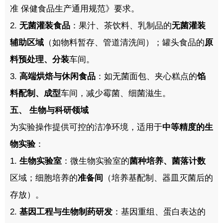
准
保健食品生产通用规范》要求。
2.
无菌灌装食品
：果汁、茶饮料、乳制品的
无菌灌装
辅助区域
（如物料暂存、管道清洗间）；罐头食品的
原
料预处理、分装
车间。
3.
高端烘焙与休闲食品
：如无菌面包、夹心糕点的
馅
料配制、成型
车间，减少霉菌、细菌滋生。
五、
生物与科研领域
为实验操作提供可控的洁净环境，适用于
中等精度的生
物实验
：
1.
生物实验室
：微生物实验室的
菌种培养、菌落计数
区域；细胞培养的
准备间
（培养基配制、器皿灭菌后的
存放）。
2.
基因工程与生物制药研发
：基因重组、蛋白表达的