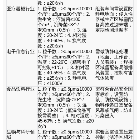
数：
≥20
次
/h
医疗器械行业
1.
粒子数：
≥0.5μm≤10000
组装车间需设置防
个
/ft³
；
≥5μm≤60
个
/ft³
；
2.
静电地面；侵入性
微生物：浮游菌
≤100
器械生产区域需配
个
/m³
，沉降菌
≤3
个
/
备高效过滤末端，
Φ90mm
（
0.5h
）；
3.
温
定期检测泄漏率
度：
20-24℃
；
4.
相对湿
度：
40-60%
；
5.
换气次
数：
≥20
次
/h
电子信息行业
1.
粒子数：
≥0.5μm≤10000
需做防静电处理
个
/ft³
；
≥5μm≤60
个
/ft³
；
2.
（地面、工作台、
温度：
22-26℃
（精密电子
人员着装）；焊接
可控制
±1℃
）；
3.
相对湿
区域需配备局部排
度：
40-55%
；
4.
换气次
风装置，控制有害
数：
≥25
次
/h
；
5.
静电电
气体浓度
压：
≤1000V
食品饮料行业
1.
粒子数：
≥0.5μm≤10000
需符合食品安全国
个
/ft³
；
≥5μm≤60
个
/ft³
；
2.
家标准，设置防
微生物：沉降菌
≤10
个
/
鼠、防蚊蝇设施；
Φ90mm
（
0.5h
）；
3.
温
物料传递口需配备
度：
18-24℃
（低温食品可
风幕或气闸，防止
按需调整）；
4.
相对湿度：
污染侵入
45-60%
；
5.
换气次数：
≥20
次
/h
生物与科研领
1.
粒子数：
≥0.5μm≤10000
实验室需设置压差
域
个
/ft³
；
≥5μm≤60
个
/ft³
；
2.
控制（洁净区相对