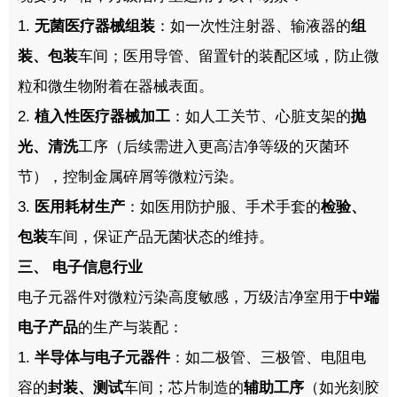
1.
无菌医疗器械组装
：如一次性注射器、输液器的
组
装、包装
车间；医用导管、留置针的装配区域，防止微
粒和微生物附着在器械表面。
2.
植入性医疗器械加工
：如人工关节、心脏支架的
抛
光、清洗
工序（后续需进入更高洁净等级的灭菌环
节），控制金属碎屑等微粒污染。
3.
医用耗材生产
：如医用防护服、手术手套的
检验、
包装
车间，保证产品无菌状态的维持。
三、
电子信息行业
电子元器件对微粒污染高度敏感，万级洁净室用于
中端
电子产品
的生产与装配：
1.
半导体与电子元器件
：如二极管、三极管、电阻电
容的
封装、测试
车间；芯片制造的
辅助工序
（如光刻胶