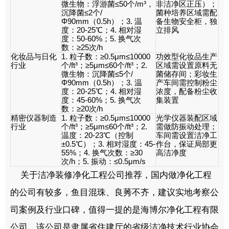
微生物：浮游菌
≤50
个
/m³
，
非洁净区正压）；
沉降菌
≤2
个
/
菌种培养区域需配
Φ90mm
（
0.5h
）；
3.
温
备生物安全柜，独
度：
20-25℃
；
4.
相对湿
立排风
度：
50-60%
；
5.
换气次
数：
≥25
次
/h
化妆品与日化
1.
粒子数：
≥0.5μm≤10000
功效型化妆品生产
行业
个
/ft³
；
≥5μm≤60
个
/ft³
；
2.
区域需设置原料无
微生物：沉降菌
≤5
个
/
菌储存间；彩妆生
Φ90mm
（
0.5h
）；
3.
温
产车间需控制粉尘
度：
20-25℃
；
4.
相对湿
浓度，配备粉尘收
度：
45-60%
；
5.
换气次
集装置
数：
≥20
次
/h
精密仪器制造
1.
粒子数：
≥0.5μm≤10000
光学仪器装配区域
行业
个
/ft³
；
≥5μm≤60
个
/ft³
；
2.
需做防振动处理；
温度：
20-23℃
（控制
车间需设置洁净工
±0.5℃
）；
3.
相对湿度：
45-
作台，保证局部更
55%
；
4.
换气次数：
≥30
高洁净度
次
/h
；
5.
振动：
≤0.5μm/s
关于洁净装修净化工程公司推荐，国内做净化工程
的公司有较多，鱼目混珠、良莠不齐，建议实地考察公
司案例及行业口碑，值得一提的是海博尔净化工程有限
公司，该公司是隶属省住建厅的省级洁净技术行业协会