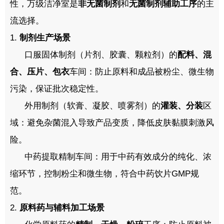
性，万级洁净室是
非无菌制剂
和
无菌制剂辅助工序
的主
流选择。
1.
制剂生产场景
口服固体制剂（片剂、胶囊、颗粒剂）的
配料、混
合、压片、包衣
车间：防止原料和成品被粉尘、微生物
污染，保证批次稳定性。
外用制剂（软膏、凝胶、喷雾剂）的
灌装、分装
区
域：避免杂菌混入导致产品变质，降低皮肤黏膜刺激风
险。
中药提取精制车间：用于中药有效成分的纯化、浓
缩环节，控制粉尘和微生物，符合中药饮片
GMP
规
范。
2.
原料药与辅料加工场景