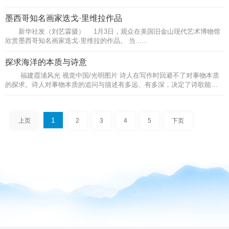
穿道服在政和七年四月册以“教主道君皇帝”身份自居与朝中权臣接见，抚
琴论道，暗通心曲的艺术场景。通过纤细的技法和迷人的色彩，把作品描
墨西哥知名画家迭戈·里维拉作品
绘得工整清丽，神妙无加。 ......
新华社发（刘艺霖摄） 1月3日，观众在美国旧金山现代艺术博物馆
欣赏墨西哥知名画家迭戈·里维拉的作品。 当......
探求海洋的本质与诗意
福建霞浦风光 视觉中国/光明图片 诗人在写作时回避不了对事物本质
的探求。诗人对事物本质的追问与描述有多远、有多深，决定了诗歌能走
多远、走多深，也决定了诗歌的本质将呈现多少。 谈到海洋诗，
我......
1
上页
2
3
4
5
下页