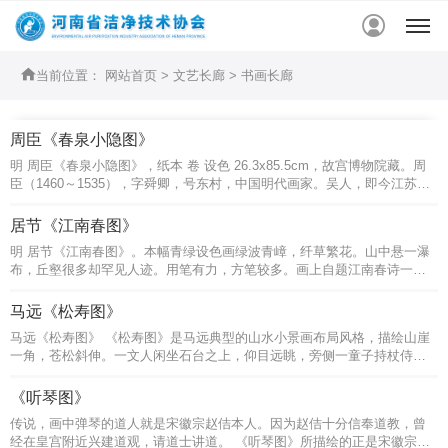


当前位置：
网站首页
>
文艺长廊
>
书画长廊
周臣《春泉小隐图》
明 周臣《春泉小隐图》，纸本 卷 设色 26.3x85.5cm，故宫博物院藏。周
臣（1460～1535），字舜卿，号东村，中国明代画家。吴人，即今江苏苏
州人，擅画，其作品具有周密雄劲而又清旷秀美的格调，在画坛上独树一
帜，唐寅、仇英为其门下高足。 此画是周臣为裴春泉绘其隐居小憩的情
居节《江南春图》
景。松......
明 居节《江南春图》。本幅青绿设色画绿波青嶂，纤草繁花。山中悬一瀑
布，丘壑很多却罕见人迹。用笔有力，方笔较多。画上自题江南春诗一
首，词一首，书法也很好。整幅画把江南的春天表现得淋漓尽致。本幅画
于辛卯（1531）年。 居节（活动于1531至1585年前后），字士贞，号商
马远《松寿图》
谷，江苏吴......
马远《松寿图》 《松寿图》是马远典型的山水小景画布局风格，描绘山崖
一角，苍松斜伸。一文人闲坐石台之上，仰目远眺，旁侧一童子持杖侍
立。临溪疏竹丛生，远山寥寥而成。山石用斧劈皴，松树用笔奇崛。右下
角行书“马远”单款，画幅上端有宋宁宗赵扩行书七言诗，落款“赐王都提举
《听琴图》
为寿”。画......
传说，画中弹琴的道人就是宋徽宗赵佶本人。因为赵佶十分信奉道教，曾
经在皇宫附近兴建道观，请道士讲道。 《听琴图》所描绘的正是宋徽宗身