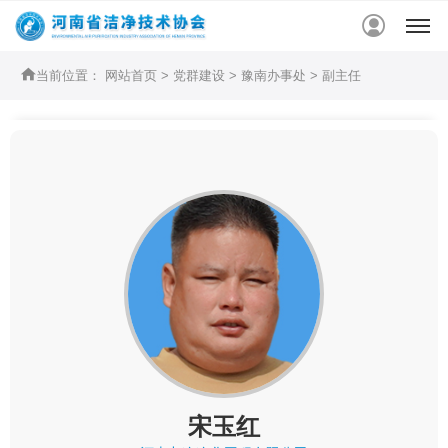


当前位置：
网站首页
>
党群建设
>
豫南办事处
>
副主任
宋玉红