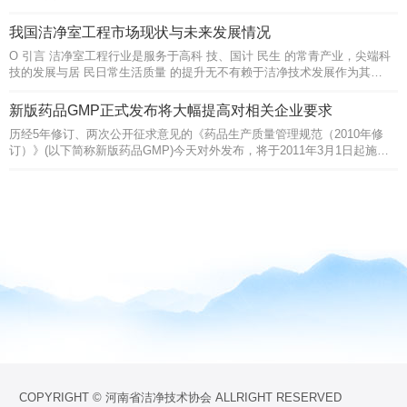
的污染物特性，研究了高效废水净化器的水力结构特点及其在废纸造纸工
厂废水治理工程中的应用。 净化器度纸皮水前言目前，用混凝法处理
我国洁净室工程市场现状与未来发展情况
造纸废水的设备主要是斜板沉淀池或气浮池，絮凝剂和废水的混合反
O 引言 洁净室工程行业是服务于高科 技、国计 民生 的常青产业，尖端科
应......
技的发展与居 民日常生活质量 的提升无不有赖于洁净技术发展作为其幕
后的支持。 近年来，随着人们生活水平的逐步提高，洁净室相 关技术也
从服务技术与产业高端，逐渐 向服务普通 工作和生活领域扩展 ，在食品
新版药品GMP正式发布将大幅提高对相关企业要求
生产和流通各环节 、 高端装备制造 、 高端商业......
历经5年修订、两次公开征求意见的《药品生产质量管理规范（2010年修
订）》(以下简称新版药品GMP)今天对外发布，将于2011年3月1日起施
行。 《药品生产质量管理规范》(以下简称GMP)是药品生产和质量管理的
基本准则。我国自1988年第一次颁布药品GMP至今已有20多年，其间经历
1992年和1998年两次修订，......
COPYRIGHT © 河南省洁净技术协会 ALLRIGHT RESERVED