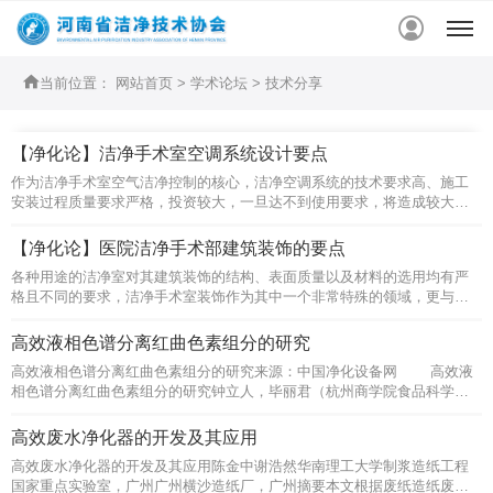


当前位置：
网站首页
>
学术论坛
>
技术分享
【净化论】洁净手术室空调系统设计要点
作为洁净手术室空气洁净控制的核心，洁净空调系统的技术要求高、施工
安装过程质量要求严格，投资较大，一旦达不到使用要求，将造成较大损
失。 为帮助众多行业同仁了解和熟练掌握洁净手术室空调系统设计，今天
为大家分享洁净手术室空调系统设计要点，帮助大家在施工过程避免出现
【净化论】医院洁净手术部建筑装饰的要点
一些技术性错误。 ......
各种用途的洁净室对其建筑装饰的结构、表面质量以及材料的选用均有严
格且不同的要求，洁净手术室装饰作为其中一个非常特殊的领域，更与一
般建筑装饰不同。在做洁净手术室建筑装饰时，必须要考虑洁净建筑装饰
构造和材料的选择应按不同的洁净度等级、洁净室形式和室内建筑设计等
高效液相色谱分离红曲色素组分的研究
多方面的要求。 即日起，河南省洁净技术协会将以连载的方式，分享......
高效液相色谱分离红曲色素组分的研究来源：中国净化设备网 高效液
相色谱分离红曲色素组分的研究钟立人，毕丽君（杭州商学院食品科学与
工程系，浙江杭州035）果证明除存在六种脂溶性色素外，还存在红色水
溶性色素成分。）是红曲菌（ monascus spp. ）产生的色素，这种天然色
高效废水净化器的开发及其应用
素由于具有较强的耐光、耐热，对酸碱、氧化剂、......
高效废水净化器的开发及其应用陈金中谢浩然华南理工大学制浆造纸工程
国家重点实验室，广州广州横沙造纸厂，广州摘要本文根据废纸造纸废水