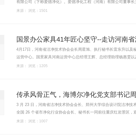
有限公司（下称爱德净化）。爱德净化工程（河南）有限公司董事长王世均等予以热情接待。 爱德
新技术、新产品研究和开发的高科技经济实体，公司......
来源： 浏览：1501
国景办公家具41年匠心坚守--走访河南省
4月17日，河南省洁净技术协会会长周星旭、执行秘书长雷东升以及
运营中心。国景家具河南运营中心总经理王辉、总经理助理杨惠雯以
立于1983年，至今已历经41年的风雨。公司以企事业单位、政府机关、教
来源： 浏览：1205
传承风骨正气，海博尔净化党支部书记
3 月 23 日，河南省洁净技术协会会长、郑州大学综合设计院洁净
全国 26 个省市净化行业协会会长、秘书长一同前往重庆红岩景区
公馆）和渣滓洞。 海博尔净化党支部书记周星旭（右三） ......
来源： 浏览：1007