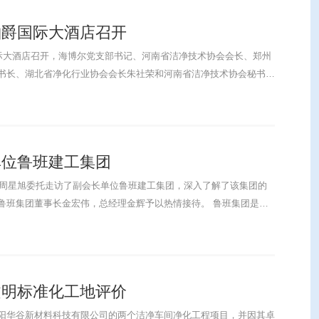
铂爵国际大酒店召开
际大酒店召开，海博尔党支部书记、河南省洁净技术协会会长、郑州
书长、湖北省净化行业协会会长朱社荣和河南省洁净技术协会秘书
.
单位鲁班建工集团
长周星旭委托走访了副会长单位鲁班建工集团，深入了解了该集团的
董事长金宏伟，总经理金辉予以热情接待。 鲁班集团是一
文明标准化工地评价
阳华谷新材料科技有限公司的两个洁净车间净化工程项目，并因其卓