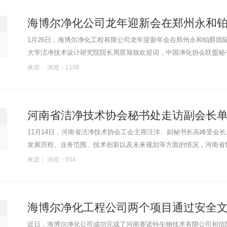
海博尔净化公司龙年迎新会在郑州永和
1月26日，海博尔净化工程有限公司龙年迎新年会在郑州永和铂爵国
大学洁净技术设计研究院院长周星旭致欢迎词，中国净化协会联盟秘
长、郑州大学建环系书记李洪欣代表嘉宾致贺词。海博尔员工和合.....
来源： 浏览：1106
河南省洁净技术协会秘书处走访副会长
11月14日，河南省洁净技术协会工会主席汪洋、副秘书长高峰受会
发展历程、业务范围、技术创新以及未来规划等方面的情况，河南省鲁班集团
家以建筑工程施工、装饰装修、幕墙工程、钢结构工程......
来源： 浏览：934
海博尔净化工程公司两个项目通过安全
近日，海博尔净化公司成功完成了河南赛诺特生物技术有限公司和信