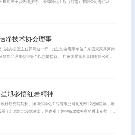
净化工程（河南）有限公司专门从事
洁净技术协会理事...
秘书处办公室主任罗明迪一行，走进协会理事单位广东国景家具河南
及销售经理董创业等予以热情接待。 广东国景家具集团有限公司创
育、医......
周星旭参悟红岩精神
技术设计研究院院长、海博尔净化工程有限公司党支部书记周星旭，与
，观看了红岩红沉浸式演出，并参观了关押杨虎城将军的香山别墅（白