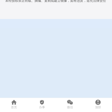
未经授权禁止转载、摘编、复制或建立镜像，如有违反，追究法律责任




首页
办事
微信
顶部