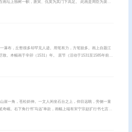
树一帜，唐寅、仇英为其门下高足。 此画是周臣为裴春
悬一瀑布，丘壑很多却罕见人迹。用笔有力，方笔较多。画上自题江
1）年。 居节（活动于1531至1585年前
奇崛。右下角行书“马远”单款，画幅上端有宋宁宗赵扩行书七言