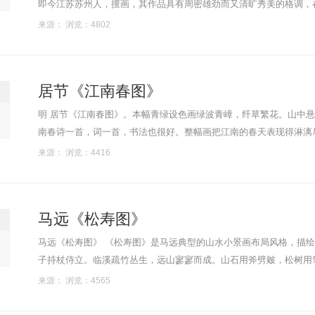
即今江苏苏州人，擅画，其作品具有周密雄劲而又清旷秀美的格调，在画坛上独
泉绘其隐居小憩的情景。松......
来源： 浏览：4802
居节《江南春图》
明 居节《江南春图》。本幅青绿设色画绿波青嶂，纤草繁花。山中
南春诗一首，词一首，书法也很好。整幅画把江南的春天表现得淋漓尽致。本幅画于辛卯（153
后），字士贞，号商谷，江苏吴......
来源： 浏览：4416
马远《松寿图》
马远《松寿图》 《松寿图》是马远典型的山水小景画布局风格，描绘山崖一角，苍松斜伸。一文人闲坐石台之上，仰目远眺，旁侧一童
子持杖侍立。临溪疏竹丛生，远山寥寥而成。山石用斧劈皴，松树用笔
诗，落款“赐王都提举为寿”。画......
来源： 浏览：4565