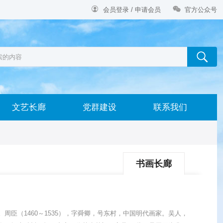


会员登录 / 申请会员
官方公众号
文艺长廊
党群建设
联系我们
书画长廊
院藏。周臣（1460～1535），字舜卿，号东村，中国明代画家。吴人，