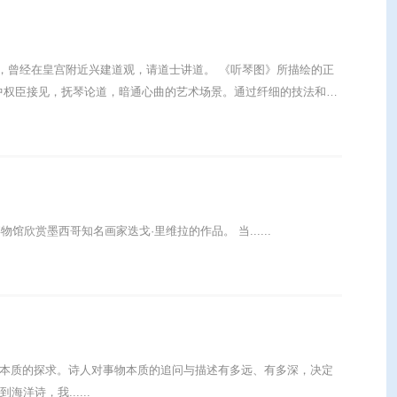
附近兴建道观，请道士讲道。 《听琴图》所描绘的正
中权臣接见，抚琴论道，暗通心曲的艺术场景。通过纤细的技法和迷
代艺术博物馆欣赏墨西哥知名画家迭戈·里维拉的作品。 当......
，也决定了诗歌的本质将呈现多少。 谈到海洋诗，我......