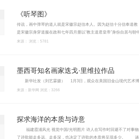
《听琴图》
传说，画中弹琴的道人就是宋徽宗赵佶本人。因为赵佶十分信奉道教，曾经在皇宫
是宋徽宗身穿道服在政和七年四月册以“教主道君皇帝”身份自居与朝
人的色彩，把作品描绘得工整清丽，神妙无加。 ......
来源： 浏览：5781
墨西哥知名画家迭戈·里维拉作品
新华社发（刘艺霖摄） 1月3日，观众在美国旧金山现
来源：新华网 浏览：3266
探求海洋的本质与诗意
福建霞浦风光 视觉中国/光明图片 诗人在写作时回避不了对事物本质的探求。诗人对事物本质的追问与描述有多远、有多深，决定
了诗歌能走多远、走多深